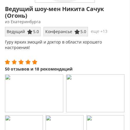
Ведущий шоу-мен Никита Сачук
(Огонь)
из Екатеринбурга
еще +13
Ведущий
5.0
Конферансье
5.0
Гуру ярких эмоций и доктор в области хорошего
настроения!
Веду и организую крутые мероприятия:
-Красивые свадьбы
50 отзывов и 18 рекомендаций
-Веселые корпоративы
-Душевные юбилеи
-Мощные концерты