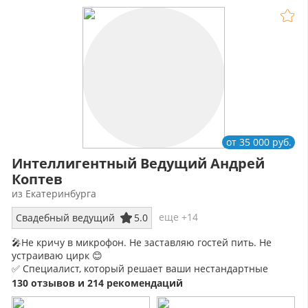
от 35 000 руб.
Интеллигентный Ведущий Андрей
Коптев
из Екатеринбурга
еще +14
Свадебный ведущий
5.0
🎤Не кричу в микрофон. Не заставляю гостей пить. Не
устраиваю цирк 😊
✅ Специалист, который решает ваши нестандартные
задачи» 📲
130 отзывов и 214 рекомендаций