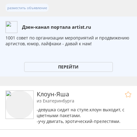
разместить объявление
Дзен-канал портала artist.ru
1001 совет по организации мероприятий и продвижению
артистов, юмор, лайфхаки - давай к нам!
ПЕРЕЙТИ
Клоун-Яша
из Екатеринбурга
-девушка сидит на стуле.клоун выходит, с
цветными пакетами.
-учу двигать, эротический-прелестями.
-"возбуждаюсь".танцую-играем с
девушкойю